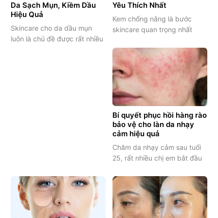
Da Sạch Mụn, Kiềm Dầu
Yêu Thích Nhất
Hiệu Quả
Kem chống nắng là bước
Skincare cho da dầu mụn
skincare quan trọng nhất
luôn là chủ đề được rất nhiều
giúp bảo vệ làn da khỏi tác
chị em quan tâm, đặc biệt là
hại của tia UV, ngăn ngừa lão
những người thường xuyên
hóa, sạm nám và giữ da luôn
gặp tình trạng da bóng dầu,
sáng khỏe. Dù bạn có dưỡng
lỗ chân lông to và mụn xuất
da kỹ đến đâu nhưng nếu
hiện liên tục. Nếu không hiểu
thiếu kem chống nắng, làn da
đúng và áp dụng đúng cách
vẫn rất dễ xuống cấp theo
skincare cho da dầu mụn, làn
Bí quyết phục hồi hàng rào
thời…
bảo vệ cho làn da nhạy
da…
cảm hiệu quả
Chăm da nhạy cảm sau tuổi
25, rất nhiều chị em bắt đầu
nhận ra làn da của mình
không còn “dễ chiều” như
trước. Em từng gặp một
khách chia sẻ rằng trước đây
dùng mỹ phẩm gì cũng hợp,