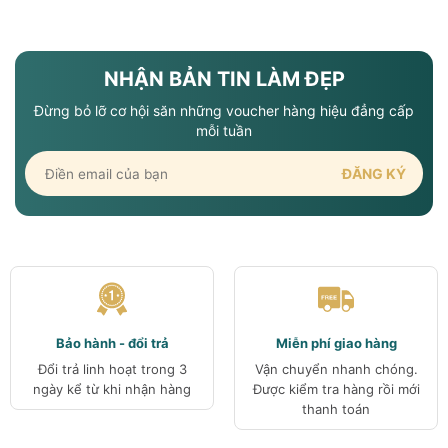
nắng Hàn Quốc SPF50?
Công nghệ tiên tiến, phù hợp
làn da châu Á: Các thương
hiệu Hàn Quốc luôn tập trung
NHẬN BẢN TIN LÀM ĐẸP
nghiên cứu sản phẩm phù
hợp với làn da nhạy cảm, khí
Đừng bỏ lỡ cơ hội săn những voucher hàng hiệu đẳng cấp
mỗi tuần
hậu nóng ẩm. Chỉ…
Bảo hành - đổi trả
Miễn phí giao hàng
Đổi trả linh hoạt trong 3
Vận chuyển nhanh chóng.
ngày kể từ khi nhận hàng
Được kiểm tra hàng rồi mới
thanh toán