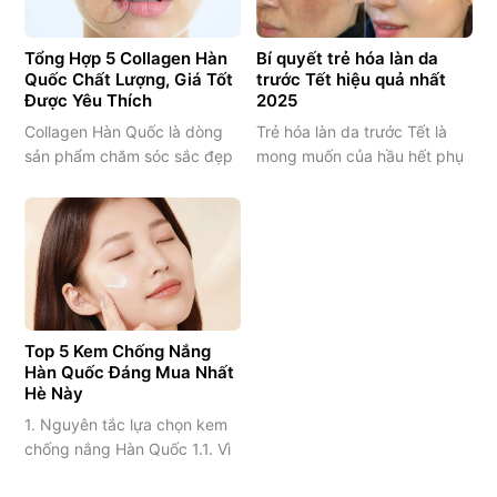
nhưng dạo gần đây da dễ
đỏ, châm chích, thậm chí nổi
Tổng Hợp 5 Collagen Hàn
Bí quyết trẻ hóa làn da
mụn li…
Quốc Chất Lượng, Giá Tốt
trước Tết hiệu quả nhất
Được Yêu Thích
2025
Collagen Hàn Quốc là dòng
Trẻ hóa làn da trước Tết là
sản phẩm chăm sóc sắc đẹp
mong muốn của hầu hết phụ
được nhiều chị em lựa chọn
nữ khi bước vào giai đoạn
nhờ khả năng hỗ trợ giữ làn
cuối năm – thời điểm làn da
da căng mịn, trẻ đẹp từ bên
dễ xuống cấp, xỉn màu và lão
trong. Sau tuổi 25, làn da bắt
hóa nhanh. Bài viết dưới đây
đầu lão hóa do thiếu hụt
sẽ bật mí những bí quyết trẻ
collagen, khiến da khô, nhăn
hóa làn da trước Tết an toàn,
và kém đàn hồi. Chính vì…
hiệu quả…
Top 5 Kem Chống Nắng
Hàn Quốc Đáng Mua Nhất
Hè Này
1. Nguyên tắc lựa chọn kem
chống nắng Hàn Quốc 1.1. Vì
sao nên chọn kem chống