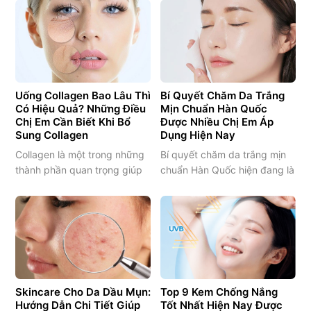
Uống Collagen Bao Lâu Thì
Bí Quyết Chăm Da Trắng
Có Hiệu Quả? Những Điều
Mịn Chuẩn Hàn Quốc
Chị Em Cần Biết Khi Bổ
Được Nhiều Chị Em Áp
Sung Collagen
Dụng Hiện Nay
Collagen là một trong những
Bí quyết chăm da trắng mịn
thành phần quan trọng giúp
chuẩn Hàn Quốc hiện đang là
duy trì vẻ đẹp của làn da và
xu hướng làm đẹp được rất
sự khỏe mạnh của cơ thể.
nhiều chị em quan tâm trong
Hiện nay rất nhiều chị em lựa
những năm gần đây. Không
chọn bổ sung collagen để cải
khó để nhận ra rằng phụ nữ
thiện làn da, hỗ trợ chống lão
Hàn Quốc thường sở hữu làn
hóa và duy trì nét tươi trẻ lâu
da trắng sáng, căng bóng,
dài. Tuy nhiên…
mịn màng và luôn giữ được
Skincare Cho Da Dầu Mụn:
Top 9 Kem Chống Nắng
vẻ tươi…
Hướng Dẫn Chi Tiết Giúp
Tốt Nhất Hiện Nay Được