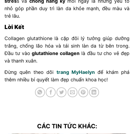
stres
s và
chống nắng kỹ
mỗi ngày là những yếu tố
nhỏ góp phần duy trì làn da khỏe mạnh, đều màu và
trẻ lâu.
Lời Kết
Collagen glutathione là cặp đôi lý tưởng giúp dưỡng
trắng, chống lão hóa và tái sinh làn da từ bên trong.
Đầu tư vào
glutathione collagen
là đầu tư cho vẻ đẹp
và thanh xuân.
Đừng quên theo dõi
trang MyHaelyn
để khám phá
thêm nhiều bí quyết làm đẹp chuẩn khoa học!
CÁC TIN TỨC KHÁC: