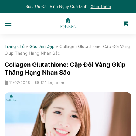
Skip
Siêu Ưu Đãi, Rinh Ngay Quà Đỉnh
Xem Thêm
to
content
Trang chủ
»
Góc làm đẹp
»
Collagen Glutathione: Cặp Đôi Vàng
Giúp Thăng Hạng Nhan Sắc
Collagen Glutathione: Cặp Đôi Vàng Giúp
Thăng Hạng Nhan Sắc
11/07/2025
121 lượt xem