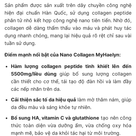
Sản phẩm được sản xuất trên dây chuyền công nghệ
hiện đại chuẩn Hàn Quốc, sử dụng collagen peptide
phân tử nhỏ kết hợp công nghệ nano tiên tiến. Nhờ đó,
collagen dễ dàng thẩm thấu vào máu và phát huy tác
dụng nhanh chóng, mang lại hiệu quả rõ rệt chỉ sau vài
tuần sử dụng.
Điểm mạnh nổi bật của Nano Collagen MyHaelyn:
Hàm lượng collagen peptide tinh khiết lên đến
5500mg/liều dùng
giúp bổ sung lượng collagen
cần thiết cho cơ thể, tái tạo độ đàn hồi và làm đầy
các nếp nhăn trên da.
Cải thiện sắc tố da hiệu quả
làm mờ thâm nám, giúp
da đều màu và sáng khỏe tự nhiên.
Bổ sung HA, vitamin C và glutathione
tạo nên công
thức toàn diện vừa dưỡng ẩm, vừa chống oxy hóa
mạnh mẽ, bảo vệ da khỏi tác hại từ môi trường.