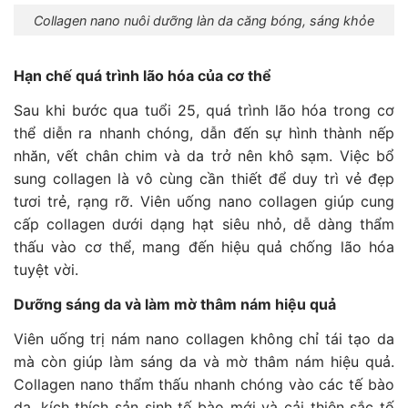
Collagen nano nuôi dưỡng làn da căng bóng, sáng khỏe
Hạn chế quá trình lão hóa của cơ thể
Sau khi bước qua tuổi 25, quá trình lão hóa trong cơ
thể diễn ra nhanh chóng, dẫn đến sự hình thành nếp
nhăn, vết chân chim và da trở nên khô sạm. Việc bổ
sung collagen là vô cùng cần thiết để duy trì vẻ đẹp
tươi trẻ, rạng rỡ. Viên uống nano collagen giúp cung
cấp collagen dưới dạng hạt siêu nhỏ, dễ dàng thẩm
thấu vào cơ thể, mang đến hiệu quả chống lão hóa
tuyệt vời.
Dưỡng sáng da và làm mờ thâm nám hiệu quả
Viên uống trị nám nano collagen không chỉ tái tạo da
mà còn giúp làm sáng da và mờ thâm nám hiệu quả.
Collagen nano thẩm thấu nhanh chóng vào các tế bào
da, kích thích sản sinh tế bào mới và cải thiện sắc tố