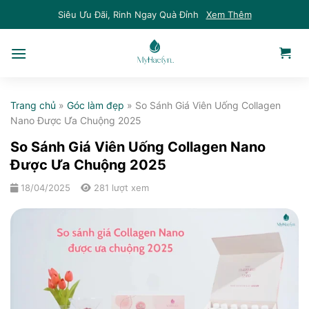
Skip
Siêu Ưu Đãi, Rinh Ngay Quà Đỉnh
Xem Thêm
to
content
Trang chủ
»
Góc làm đẹp
»
So Sánh Giá Viên Uống Collagen
Nano Được Ưa Chuộng 2025
So Sánh Giá Viên Uống Collagen Nano
Được Ưa Chuộng 2025
18/04/2025
281 lượt xem