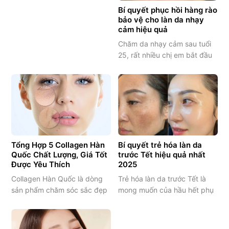
skincare cho da dầu mụn, làn
Bí quyết phục hồi hàng rào
thời…
bảo vệ cho làn da nhạy
da…
cảm hiệu quả
Chăm da nhạy cảm sau tuổi
25, rất nhiều chị em bắt đầu
nhận ra làn da của mình
không còn “dễ chiều” như
trước. Em từng gặp một
khách chia sẻ rằng trước đây
dùng mỹ phẩm gì cũng hợp,
nhưng dạo gần đây da dễ
đỏ, châm chích, thậm chí nổi
Tổng Hợp 5 Collagen Hàn
Bí quyết trẻ hóa làn da
mụn li…
Quốc Chất Lượng, Giá Tốt
trước Tết hiệu quả nhất
Được Yêu Thích
2025
Collagen Hàn Quốc là dòng
Trẻ hóa làn da trước Tết là
sản phẩm chăm sóc sắc đẹp
mong muốn của hầu hết phụ
được nhiều chị em lựa chọn
nữ khi bước vào giai đoạn
nhờ khả năng hỗ trợ giữ làn
cuối năm – thời điểm làn da
da căng mịn, trẻ đẹp từ bên
dễ xuống cấp, xỉn màu và lão