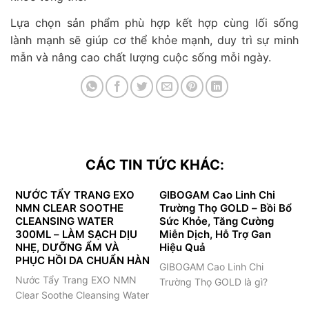
Lựa chọn sản phẩm phù hợp kết hợp cùng lối sống
lành mạnh sẽ giúp cơ thể khỏe mạnh, duy trì sự minh
mẫn và nâng cao chất lượng cuộc sống mỗi ngày.
CÁC TIN TỨC KHÁC:
NƯỚC TẨY TRANG EXO
GIBOGAM Cao Linh Chi
NMN CLEAR SOOTHE
Trường Thọ GOLD – Bồi Bổ
CLEANSING WATER
Sức Khỏe, Tăng Cường
300ML – LÀM SẠCH DỊU
Miễn Dịch, Hỗ Trợ Gan
NHẸ, DƯỠNG ẨM VÀ
Hiệu Quả
PHỤC HỒI DA CHUẨN HÀN
GIBOGAM Cao Linh Chi
Nước Tẩy Trang EXO NMN
Trường Thọ GOLD là gì?
Clear Soothe Cleansing Water
GIBOGAM Cao Linh Chi