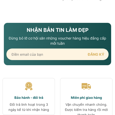
Ngày Giỗ Tổ Giỗ Tổ Hùng
Vương là dịp để mỗi người
con đất Việt tưởng nhớ công
ơn dựng nước của các vua
Hùng, cũng là thời điểm để
NHẬN BẢN TIN LÀM ĐẸP
tôn vinh những giá trị truyền
Đừng bỏ lỡ cơ hội săn những voucher hàng hiệu đẳng cấp
thống và làm mới bản thân.
mỗi tuần
Trong không khí…
Bảo hành - đổi trả
Miễn phí giao hàng
Đổi trả linh hoạt trong 3
Vận chuyển nhanh chóng.
ngày kể từ khi nhận hàng
Được kiểm tra hàng rồi mới
thanh toán