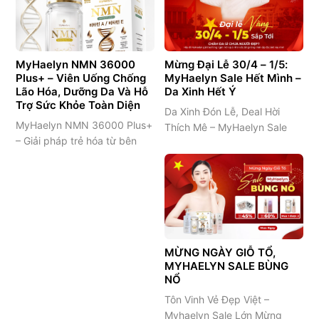
động từ môi trường. Những
bộ đôi không thể thiếu nếu
yếu tố này khiến da dễ khô
muốn sở hữu làn da sáng
căng, kích ứng, bong tróc và
khỏe, đều màu và hạn chế
xuất hiện dấu hiệu…
các dấu hiệu lão…
MyHaelyn NMN 36000
Mừng Đại Lễ 30/4 – 1/5:
Plus+ – Viên Uống Chống
MyHaelyn Sale Hết Mình –
Lão Hóa, Dưỡng Da Và Hỗ
Da Xinh Hết Ý
Trợ Sức Khỏe Toàn Diện
Da Xinh Đón Lễ, Deal Hời
MyHaelyn NMN 36000 Plus+
Thích Mê – MyHaelyn Sale
– Giải pháp trẻ hóa từ bên
Lớn Mừng Đại Lễ 30/4 – 1/5
trong cho làn da và cơ thể
Kỳ nghỉ lễ 30/4 và 1/5 là dịp
Sau tuổi 25, cơ thể bắt đầu
để mọi người nghỉ ngơi, thư
suy giảm khả năng sản sinh
giãn và tái tạo năng lượng
NAD+, một coenzyme quan
sau những ngày làm việc
trọng tham gia vào quá trình
căng thẳng. Đây cũng là thời
tái tạo và duy trì năng lượng
điểm lý tưởng để bạn đầu…
cho tế bào. Đây cũng là
MỪNG NGÀY GIỖ TỔ,
MYHAELYN SALE BÙNG
nguyên…
NỔ
Tôn Vinh Vẻ Đẹp Việt –
Myhaelyn Sale Lớn Mừng