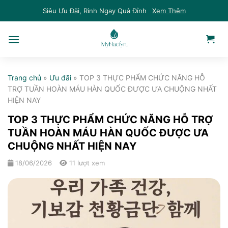
Skip
Siêu Ưu Đãi, Rinh Ngay Quà Đỉnh
Xem Thêm
to
content
Trang chủ
»
Ưu đãi
»
TOP 3 THỰC PHẨM CHỨC NĂNG HỖ
TRỢ TUẦN HOÀN MÁU HÀN QUỐC ĐƯỢC ƯA CHUỘNG NHẤT
HIỆN NAY
TOP 3 THỰC PHẨM CHỨC NĂNG HỖ TRỢ
TUẦN HOÀN MÁU HÀN QUỐC ĐƯỢC ƯA
CHUỘNG NHẤT HIỆN NAY
18/06/2026
11 lượt xem