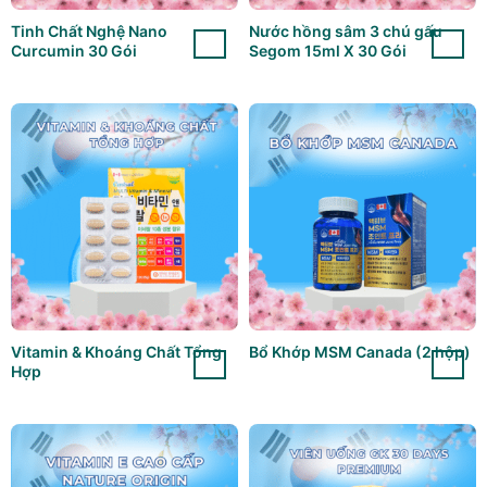
mạnh mẽ, giúp phòng ngừa đột quỵ, cải thiện chức năng
Tinh Chất Nghệ Nano
Nước hồng sâm 3 chú gấu
tim mạch và làm tan các huyết khối nhỏ.
Curcumin 30 Gói
Segom 15ml X 30 Gói
Nhân sâm Hàn Quốc
: Giúp tăng cường thể lực, cải thiện
tuần hoàn, phục hồi sức khỏe cho người suy nhược, mệt
mỏi, đồng thời hỗ trợ hoạt động trí não hiệu quả.
Ngưu hoàng (Bezoar)
: Có tác dụng thanh nhiệt, giải
độc, hỗ trợ điều hòa thần kinh, giúp làm dịu căng thẳng
và điều hòa nhịp tim.
Đương quy
: Một trong những vị thuốc quý giúp bổ
huyết, tăng tuần hoàn máu, giảm hiện tượng huyết áp
không ổn định và chống thiếu máu não.
Vitamin & Khoáng Chất Tổng
Bổ Khớp MSM Canada (2 hộp)
Hợp
Saffron (nhụy hoa nghệ tây)
: Được mệnh danh là “vàng
đỏ”, saffron có đặc tính chống oxy hóa mạnh mẽ, giảm
stress, cải thiện tâm trạng và hỗ trợ bảo vệ tế bào thần
kinh.