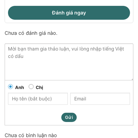
Đánh giá ngay
Chưa có đánh giá nào.
Anh
Chị
Công dụng vượt trội của Viên Uống Tăng Cường Sức Khỏe An
Cung Xạ Hương
Gửi
Không đơn thuần là một thực phẩm bảo vệ sức khỏe, An
Chưa có bình luận nào