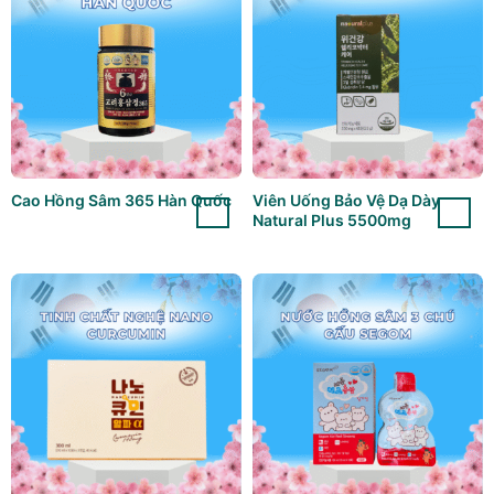
Cao Hồng Sâm 365 Hàn Quốc
Viên Uống Bảo Vệ Dạ Dày
Natural Plus 5500mg
Thành phần chính của Viên Uống Tăng Cường Sức Khỏe An
Cung Xạ Hương
Viên uống An Cung Xạ Hương nổi bật với bảng thành phần
quý hiếm, được chọn lọc kỹ càng từ những dược liệu hàng
đầu trong y học phương Đông:
Xạ hương tự nhiên
: Được xem là “linh hồn” của bài
thuốc, xạ hương có khả năng kích thích lưu thông máu