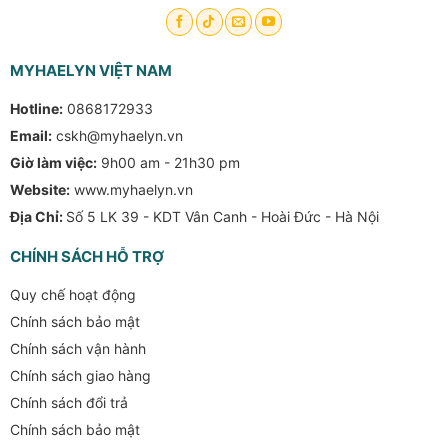
Đối với mục đích phòng ngừa tai biến
: Uống 1 viên/lần,
từ 1–2 lần/tuần tùy thể trạng.
Đối với người có tiền sử tai biến hoặc huyết áp cao
:
MYHAELYN VIỆT NAM
Trong 30 ngày đầu, uống 1 viên/ngày, sau đó điều chỉnh
Hotline:
0868172933
theo chỉ định của chuyên gia y tế.
Email:
cskh@myhaelyn.vn
Cách uống
: Có thể nhai trực tiếp hoặc uống với nước
Giờ làm việc:
9h00 am - 21h30 pm
ấm. Nên dùng sau bữa ăn để giúp hấp thu tốt hơn.
Website:
www.myhaelyn.vn
Địa Chỉ:
Số 5 LK 39 - KDT Vân Canh - Hoài Đức - Hà Nội
Bảo quản
: Nơi khô ráo, thoáng mát, tránh ánh nắng trực
tiếp hoặc nơi có độ ẩm cao.
CHÍNH SÁCH HỖ TRỢ
Quy chế hoạt động
Chính sách bảo mật
Chính sách vận hành
Chính sách giao hàng
Chính sách đổi trả
Chính sách bảo mật